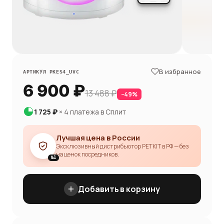
В избранное
АРТИКУЛ
PKES4_UVC
6 900 ₽
13 488 ₽
−
49
%
1 725 ₽
× 4 платежа в Сплит
Лучшая цена в России
Эксклюзивный дистрибьютор PETKIT в РФ — без
наценок посредников.
Добавить в корзину