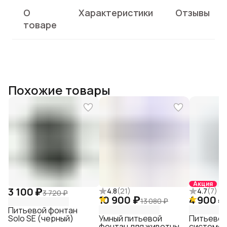
О
Характеристики
Отзывы
товаре
Похожие товары
Акция
3 100 ₽
4.8
(
21
)
4.7
(
7
)
3 720 ₽
10 900 ₽
4 900 ₽
13 080 ₽
Питьевой фонтан
Solo SE (черный)
Умный питьевой
Питьевой
фонтан для животных
системо