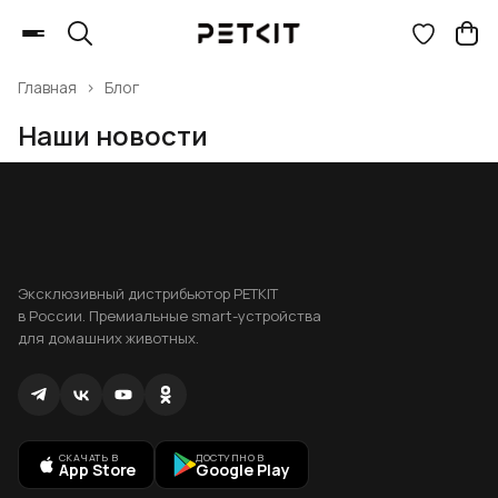
Главная
›
Блог
Наши новости
Эксклюзивный дистрибьютор PETKIT
в России. Премиальные smart-устройства
для домашних животных.
СКАЧАТЬ В
ДОСТУПНО В
App Store
Google Play