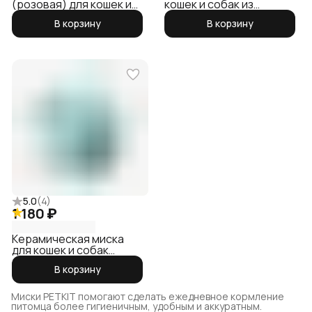
(розовая) для кошек и
кошек и собак из
собак PETKIT
пищевой стали Fresh
В корзину
В корзину
Nano Double
5.0
(
4
)
1 180 ₽
Керамическая миска
для кошек и собак
PETKIT
В корзину
Миски PETKIT помогают сделать ежедневное кормление
питомца более гигиеничным, удобным и аккуратным.