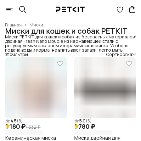
Главная
›
Миски
Миски для кошек и собак PETKIT
Миски PETKIT для кошек и собак из безопасных материалов:
двойная Fresh Nano Double из нержавеющей стали с
регулируемым наклоном и керамическая миска. Удобная
подача воды и корма, не впитывают запахи, легко мыть.
Фильтры
Сортировка
4.5
(
8
)
5.0
(
5
)
1 180 ₽
1 780 ₽
1 532 ₽
Керамическая миска
Миска двойная для