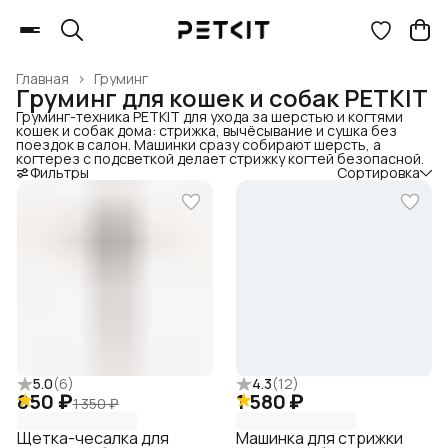
Главная
›
Груминг
Груминг для кошек и собак PETKIT
Груминг-техника PETKIT для ухода за шерстью и когтями
кошек и собак дома: стрижка, вычёсывание и сушка без
поездок в салон. Машинки сразу собирают шерсть, а
когтерез с подсветкой делает стрижку когтей безопасной.
Фильтры
Сортировка
5.0
(
6
)
4.3
(
12
)
850 ₽
1 580 ₽
1 350 ₽
Щетка-чесалка для
Машинка для стрижки