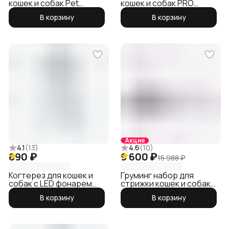
кошек и собак Pet
кошек и собак PRO
Grooming Brush 2
PETKIT
В корзину
В корзину
Акция
4.1
(
13
)
4.6
(
10
)
890 ₽
9 600 ₽
15 988 ₽
Когтерез для кошек и
Груминг набор для
собак с LED фонарем
стрижки кошек и собак
версия PRO PETKIT
5 в 1 Airclipper
В корзину
В корзину