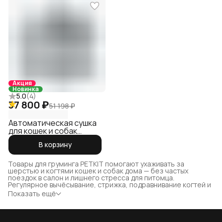
Акция
Новинка
5.0
(
4
)
37 800 ₽
51 198 ₽
Автоматическая сушка
для кошек и собак
Airsalon Max
В корзину
Товары для груминга PETKIT помогают ухаживать за
шерстью и когтями кошек и собак дома — без частых
поездок в салон и лишнего стресса для питомца.
Регулярное вычёсывание, стрижка, подравнивание когтей и
правильная сушка после купания помогают уменьшить
Показать ещё
количество шерсти в квартире, предотвратить колтуны и
поддерживать аккуратный внешний вид животного.
В категории представлены умные устройства PETKIT для